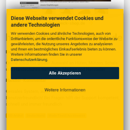
Diese Webseite verwendet Cookies und
http://www.hut-muehlenbeck-shop.de
andere Technologien
Wir verwenden Cookies und ähnliche Technologien, auch von
hut-muehlenbeck-shop.de
Drittanbietern, um die ordentliche Funktionsweise der Website zu
gewährleisten, die Nutzung unseres Angebotes zu analysieren
und Ihnen ein bestmögliches Einkaufserlebnis bieten zu können.
Beschreibung
Weitere Informationen finden Sie in unserer
Datenschutzerklärung
.
Online shop mit großer Auswahl an Hüten, Mützen, Schals
und Handschuhen namhafter Marken und Hersteller
Alle Akzeptieren
Händler-Kommentar
Weitere Informationen
Geniales System, auch für Einsteiger sehr
Benutzerfreundlich! Bei Fragen hilft der Support kompetent,
schnell und immer freundlich
500 Artikel
Deutschland
Mode/Textil/Accessoires