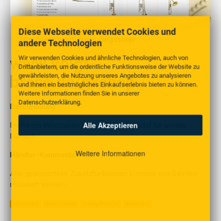
Diese Webseite verwendet Cookies und
http://www.voigt-brass.de/gxshop/
andere Technologien
Wir verwenden Cookies und ähnliche Technologien, auch von
www.voigt-
Drittanbietern, um die ordentliche Funktionsweise der Website zu
gewährleisten, die Nutzung unseres Angebotes zu analysieren
brass.de/gxshop
und Ihnen ein bestmögliches Einkaufserlebnis bieten zu können.
Weitere Informationen finden Sie in unserer
Datenschutzerklärung
.
Beschreibung
Alle Akzeptieren
Perfektes Informations- und Einkaufsportal für unsere
Kunden.
Weitere Informationen
Händler-Kommentar
Alle gewünschten Zusatzfunktionen konnten von Gambio
realisiert werden.
500 Artikel
Deutschland
Hobby/Freizeit
Sonstiges