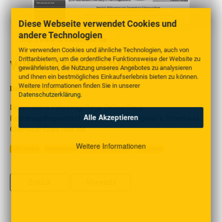
Diese Webseite verwendet Cookies und
andere Technologien
http://www.dreamshine.de
Wir verwenden Cookies und ähnliche Technologien, auch von
www.dreamshine.de
Drittanbietern, um die ordentliche Funktionsweise der Website zu
gewährleisten, die Nutzung unseres Angebotes zu analysieren
und Ihnen ein bestmögliches Einkaufserlebnis bieten zu können.
Weitere Informationen finden Sie in unserer
Beschreibung
Datenschutzerklärung
.
Dreamshine Fahrzeugpflege Online-Shop
Alle Akzeptieren
Fahrzeugpflegeartikel der Hersteller Meguiar´s, Smartwax,
Chemical Guys und 3M
Weitere Informationen
250 Artikel
Deutschland
Fahrzeuge/Zubehör
Sonstiges
Zurück
Vorwärts