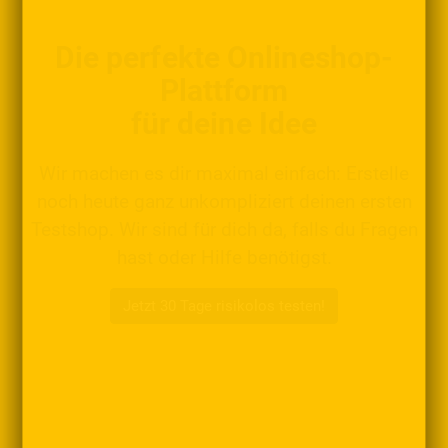
Die perfekte Onlineshop-
Plattform
für deine Idee
Wir machen es dir maximal einfach: Erstelle
noch heute ganz unkompliziert deinen ersten
Testshop. Wir sind für dich da, falls du Fragen
hast oder Hilfe benötigst.
Jetzt 30 Tage risikolos testen!