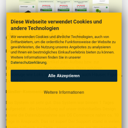
Diese Webseite verwendet Cookies und
http://www.die-gartenbahn.de
andere Technologien
die-gartenbahn.de
Wir verwenden Cookies und ähnliche Technologien, auch von
Drittanbietern, um die ordentliche Funktionsweise der Website zu
gewährleisten, die Nutzung unseres Angebotes zu analysieren
Beschreibung
und Ihnen ein bestmögliches Einkaufserlebnis bieten zu können.
Weitere Informationen finden Sie in unserer
Wir bieten zahlreiche Artikel zum Aufbau bzw. zur
Datenschutzerklärung
.
Erweiterung von Gartenbahnanlagen. Dazu gehören
Fahrzeuge wie Loks und Waggons, aber auch Häuser, Figuren,
Alle Akzeptieren
Sound, etc.
Weitere Informationen
Händler-Kommentar
Das System ist sehr gut. Das System war binnen 1 Tages
aufgesetzt - die Umstellung auf unser individuelles Design
sowie die Datenübrenahme aus OS Commerce nahm ca. 10
Tage in Anspruch. Das ist super! Der Support stand in vielen
Fragen hilfreich zur Seite - sogar mitunter am Wochenende.