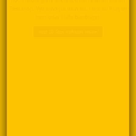
noch heute ganz unkompliziert deinen ersten
Testshop. Wir sind für dich da, falls du Fragen
hast oder Hilfe benötigst.
Jetzt 30 Tage risikolos testen!