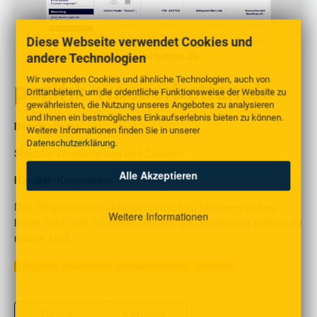
Diese Webseite verwendet Cookies und
andere Technologien
http://www.pazifik-wasserbetten.de
Wir verwenden Cookies und ähnliche Technologien, auch von
pazifik-wasserbetten.de
Drittanbietern, um die ordentliche Funktionsweise der Website zu
gewährleisten, die Nutzung unseres Angebotes zu analysieren
und Ihnen ein bestmögliches Einkaufserlebnis bieten zu können.
Beschreibung
Weitere Informationen finden Sie in unserer
Datenschutzerklärung
.
Shop für Wasserbetten und Zubehör.
Alle Akzeptieren
Händler-Kommentar
Das Shopsystem ist klasse: einfach zu bedienen und es
Weitere Informationen
bietet sehr viele Features, die sehr gut und ebenso einfach zu
nutzen sind.
100 Artikel
Deutschland
Wohnen/Dekoration
Sonstiges
Zurück
Vorwärts