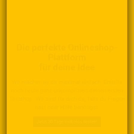
Die perfekte Onlineshop-
Plattform
für deine Idee
Wir machen es dir maximal einfach: Erstelle
noch heute ganz unkompliziert deinen ersten
Testshop. Wir sind für dich da, falls du Fragen
hast oder Hilfe benötigst.
Jetzt 30 Tage risikolos testen!