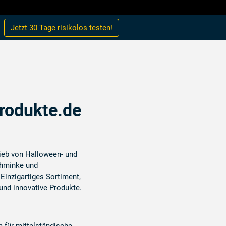
Jetzt 30 Tage
risikolos
testen!
produkte.de
rieb von Halloween- und
hminke und
 Einzigartiges Sortiment,
und innovative Produkte.