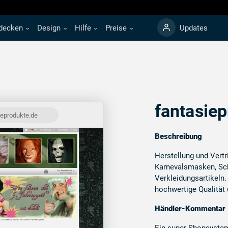
decken
Design
Hilfe
Preise
Updates
fantasie
ieprodukte.de
Beschreibung
Herstellung und Vert
Karnevalsmasken, Sc
Verkleidungsartikeln.
hochwertige Qualität 
Händler-Kommentar