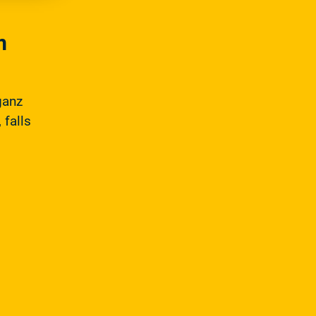
m
ganz
 falls