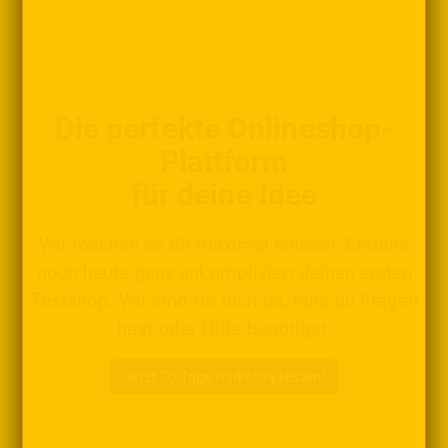
Die perfekte Onlineshop-
Plattform
für deine Idee
Wir machen es dir maximal einfach: Erstelle
noch heute ganz unkompliziert deinen ersten
Testshop. Wir sind für dich da, falls du Fragen
hast oder Hilfe benötigst.
Jetzt 30 Tage risikolos testen!