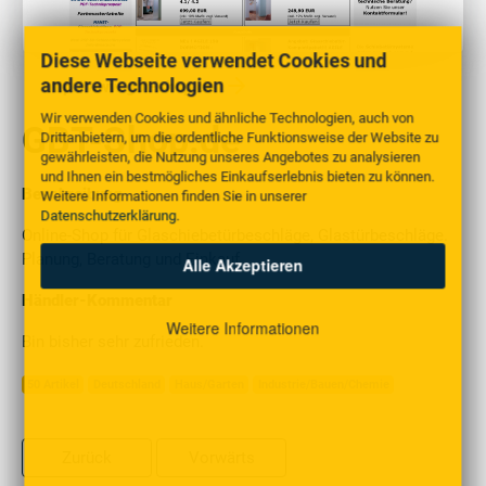
Diese Webseite verwendet Cookies und
andere Technologien
http://www.gbt-shop.de
Wir verwenden Cookies und ähnliche Technologien, auch von
GBT-Shop.de
Drittanbietern, um die ordentliche Funktionsweise der Website zu
gewährleisten, die Nutzung unseres Angebotes zu analysieren
und Ihnen ein bestmögliches Einkaufserlebnis bieten zu können.
Beschreibung
Weitere Informationen finden Sie in unserer
Datenschutzerklärung
.
Online-Shop für Glaschiebetürbeschläge, Glastürbeschläge.
Planung, Beratung und Einkauf.
Alle Akzeptieren
Händler-Kommentar
Weitere Informationen
Bin bisher sehr zufrieden.
50 Artikel
Deutschland
Haus/Garten
Industrie/Bauen/Chemie
Zurück
Vorwärts