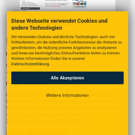
Diese Webseite verwendet Cookies und
http://www.pelletofenshop.de
andere Technologien
pelletofenshop.de
Wir verwenden Cookies und ähnliche Technologien, auch von
Drittanbietern, um die ordentliche Funktionsweise der Website zu
gewährleisten, die Nutzung unseres Angebotes zu analysieren
und Ihnen ein bestmögliches Einkaufserlebnis bieten zu können.
Beschreibung
Weitere Informationen finden Sie in unserer
Datenschutzerklärung
.
Ersatz- und Zubehörteile für Pelletöfen, Pelletheizungen,
Anbindungen, Rohre, etc...
Alle Akzeptieren
Händler-Kommentar
Weitere Informationen
Gambio ist ein hervorragendes Shopsystem für alle
Unternehmer und Unternehmen, die sich professionell im
Web präsentieren wollen! Hier stimmt das Preis- Leistung
von A-Z! Gute Anbindungsmöglichkeiten zu
Zahlungssystemen wie z. B. PayPal, etc..
500 Artikel
Deutschland
Sonstiges