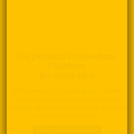
Die perfekte Onlineshop-
Plattform
für deine Idee
Wir machen es dir maximal einfach: Erstelle
noch heute ganz unkompliziert deinen ersten
Testshop. Wir sind für dich da, falls du Fragen
hast oder Hilfe benötigst.
Jetzt 30 Tage risikolos testen!