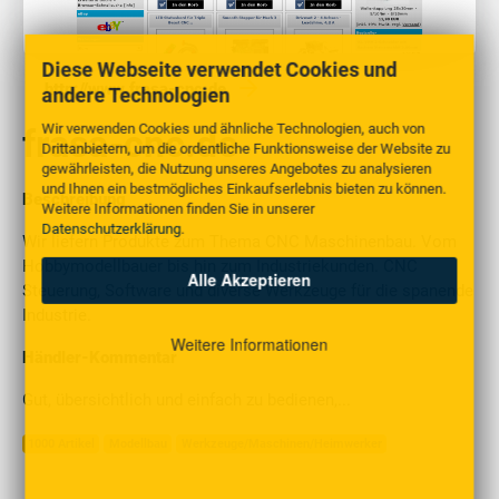
Diese Webseite verwendet Cookies und
http://www.frasa-cnc.de
andere Technologien
Wir verwenden Cookies und ähnliche Technologien, auch von
frasa-cnc.de
Drittanbietern, um die ordentliche Funktionsweise der Website zu
gewährleisten, die Nutzung unseres Angebotes zu analysieren
und Ihnen ein bestmögliches Einkaufserlebnis bieten zu können.
Beschreibung
Weitere Informationen finden Sie in unserer
Datenschutzerklärung
.
Wir liefern Produkte zum Thema CNC Maschinenbau. Vom
Hobbymodellbauer bis hin zum Industriekunden. CNC
Alle Akzeptieren
Steuerung, Software und diverse Werkzeuge für die spanende
Industrie.
Weitere Informationen
Händler-Kommentar
Gut, übersichtlich und einfach zu bedienen,...
1000 Artikel
Modellbau
Werkzeuge/Maschinen/Heimwerker