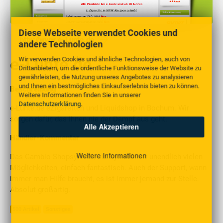
Diese Webseite verwendet Cookies und
http://www.e-Lunte.de
andere Technologien
e-Lunte.de
Wir verwenden Cookies und ähnliche Technologien, auch von
Drittanbietern, um die ordentliche Funktionsweise der Website zu
gewährleisten, die Nutzung unseres Angebotes zu analysieren
und Ihnen ein bestmögliches Einkaufserlebnis bieten zu können.
Beschreibung
Weitere Informationen finden Sie in unserer
Datenschutzerklärung
.
e-Lunte.de eZigaretten und Liquidshop in Bochum. Wir
sorgen dafür, das Ihnen nie der Dampf aus geht.
Alle Akzeptieren
Händler-Kommentar
Weitere Informationen
Das Gambio Shopsystem, ein System mit unendlich vielen
Möglichkeiten, einfach fantastisch. Auch der Support, wann
immer man Hilfe braucht, es ist immer jemand zur Stelle.
Absolut großartig.
500 Artikel
Sonstiges