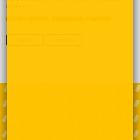
DANKE!!!!
250 Artikel
Deutschland
Wohnen/Dekoration
Hobby/Freizeit
Zurück
Vorwärts