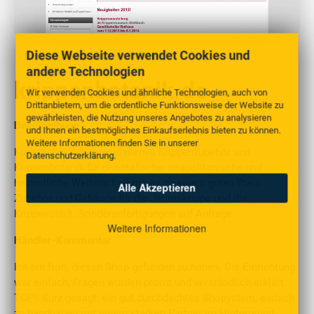
Diese Webseite verwendet Cookies und
http://krippenbotanik.de
andere Technologien
krippenbotanik.de
Wir verwenden Cookies und ähnliche Technologien, auch von
Drittanbietern, um die ordentliche Funktionsweise der Website zu
gewährleisten, die Nutzung unseres Angebotes zu analysieren
Beschreibung
und Ihnen ein bestmögliches Einkaufserlebnis bieten zu können.
Weitere Informationen finden Sie in unserer
Kunsthandwerk, ausgefallenes Krippenzubehör und
Datenschutzerklärung
.
Krippenbotanik für orientalische, neapolitanische und
heimatliche Weihnachstkrippen zu einem guten Preis.
Alle Akzeptieren
Zubehör und Gebäude für die Jahreskrippe und die
Krippenstadt. Sonderanfertigungen auf Anfrage.
Weitere Informationen
Händler-Kommentar
Ich bin froh, diesen Shop gefunden zu haben. Die Einrichtung
war einfach, Fragen wurden promt und verständlich erklärt.
TOP!! Kurz gesagt: ein gut durchdachtes Shopystem, einfach
zu handhaben mit einem starken Partner im Hintergrund.