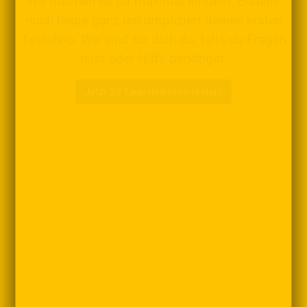
Wir machen es dir maximal einfach: Erstelle
noch heute ganz unkompliziert deinen ersten
Testshop. Wir sind für dich da, falls du Fragen
hast oder Hilfe benötigst.
Jetzt 30 Tage risikolos testen!