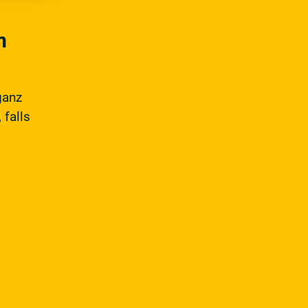
m
ganz
 falls