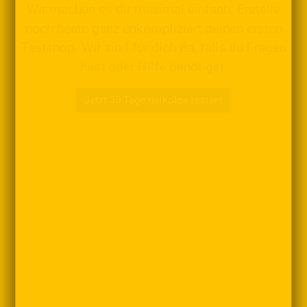
Wir machen es dir maximal einfach: Erstelle
noch heute ganz unkompliziert deinen ersten
Testshop. Wir sind für dich da, falls du Fragen
hast oder Hilfe benötigst.
Jetzt 30 Tage risikolos testen!