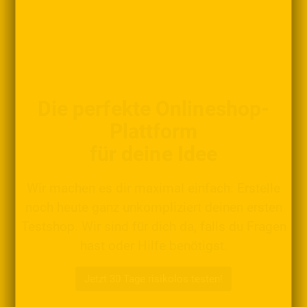
Die perfekte Onlineshop-
Plattform
für deine Idee
Wir machen es dir maximal einfach: Erstelle
noch heute ganz unkompliziert deinen ersten
Testshop. Wir sind für dich da, falls du Fragen
hast oder Hilfe benötigst.
Jetzt 30 Tage risikolos testen!