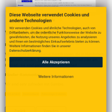
Diese Webseite verwendet Cookies und
andere Technologien
http://www.wheel-faces.de
Wir verwenden Cookies und ähnliche Technologien, auch von
wheel-faces.de
Drittanbietern, um die ordentliche Funktionsweise der Website zu
gewährleisten, die Nutzung unseres Angebotes zu analysieren
und Ihnen ein bestmögliches Einkaufserlebnis bieten zu können.
Beschreibung
Weitere Informationen finden Sie in unserer
Datenschutzerklärung
.
Wheel Faces sind exklusive Ventilkappen, die in Handarbeit
hergestellt werden. Egal ob am Auto, Motorrad oder am
Alle Akzeptieren
Fahrrad - sie sind garantiert ein Eyecatcher!
Händler-Kommentar
Weitere Informationen
Wir sind sehr zufrieden mit Gambio.
100 Artikel
Deutschland
Fahrzeuge/Zubehör
Zurück
Vorwärts