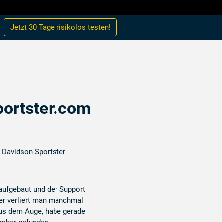
Jetzt 30 Tage
risikolos
testen!
portster.com
y Davidson Sportster
ufgebaut und der Support
der verliert man manchmal
aus dem Auge, habe gerade