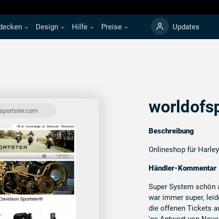
decken
Design
Hilfe
Preise
Updates
worldofs
sportster.com
Beschreibung
Onlineshop für Harle
Händler-Kommentar
Super System schön a
war immer super, lei
die offenen Tickets 