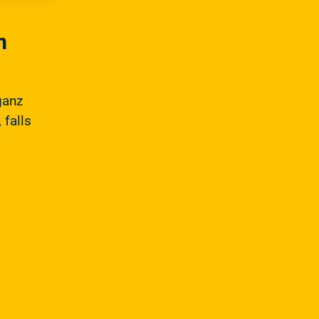
m
ganz
 falls