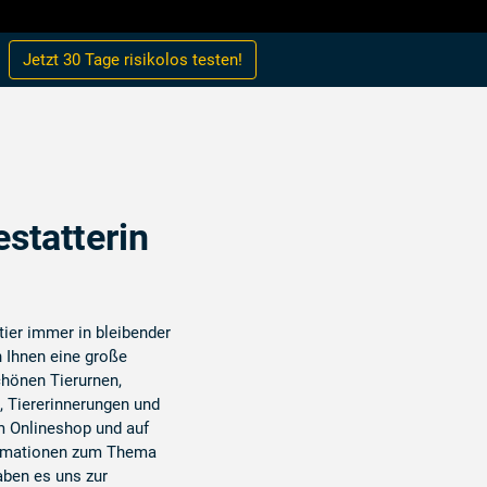
Jetzt 30 Tage
risikolos
testen!
estatterin
tier immer in bleibender
n Ihnen eine große
hönen Tierurnen,
, Tiererinnerungen und
m Onlineshop und auf
ormationen zum Thema
aben es uns zur