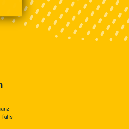
m
ganz
 falls