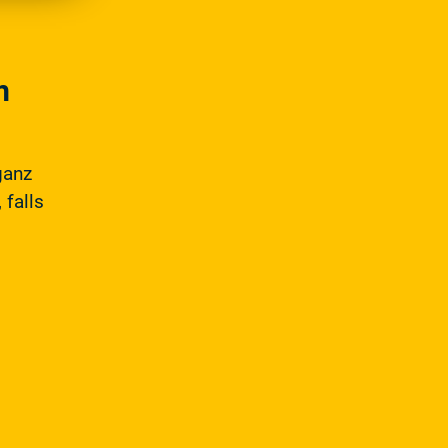
m
ganz
 falls