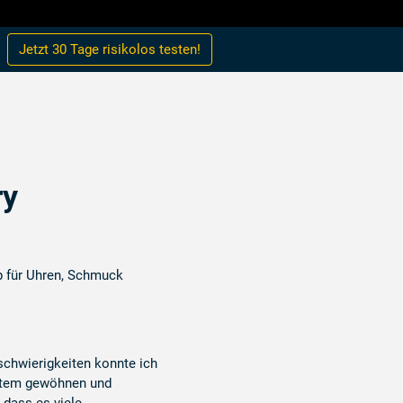
Jetzt 30 Tage
risikolos
testen!
ry
p für Uhren, Schmuck
chwierigkeiten konnte ich
stem gewöhnen und