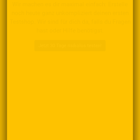
Wir machen es dir maximal einfach: Erstelle
noch heute ganz unkompliziert deinen ersten
Testshop. Wir sind für dich da, falls du Fragen
hast oder Hilfe benötigst.
Jetzt 30 Tage risikolos testen!