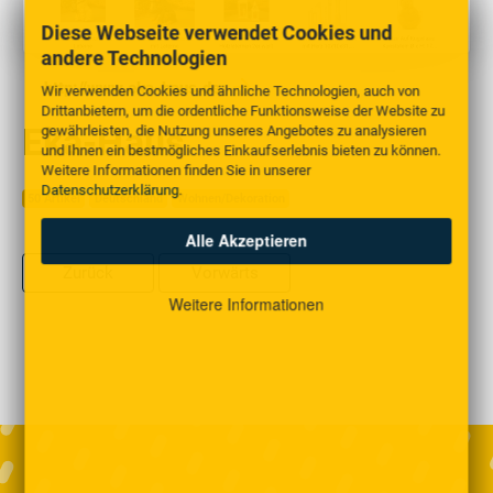
Diese Webseite verwendet Cookies und
andere Technologien
http://www.eka-haus.de
Wir verwenden Cookies und ähnliche Technologien, auch von
Drittanbietern, um die ordentliche Funktionsweise der Website zu
Eka-Haus
gewährleisten, die Nutzung unseres Angebotes zu analysieren
und Ihnen ein bestmögliches Einkaufserlebnis bieten zu können.
Weitere Informationen finden Sie in unserer
Datenschutzerklärung
.
50 Artikel
Deutschland
Wohnen/Dekoration
Alle Akzeptieren
Zurück
Vorwärts
Weitere Informationen