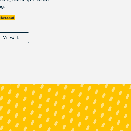
lseitig, den Support haben
igt
Tierbedarf
Vorwärts