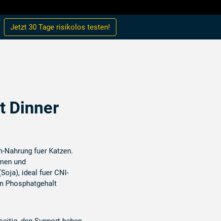
Jetzt 30 Tage
risikolos
testen!
t Dinner
-Nahrung fuer Katzen.
omen und
Soja), ideal fuer CNI-
en Phosphatgehalt