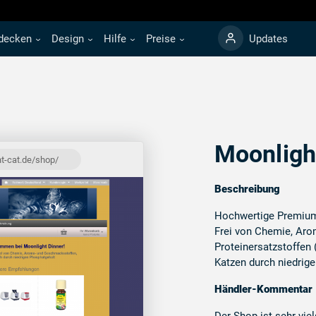
decken
Design
Hilfe
Preise
Updates
Moonligh
t-cat.de/shop/
Beschreibung
Hochwertige Premium
Frei von Chemie, Ar
Proteinersatzstoffen (
Katzen durch niedrig
Händler-Kommentar