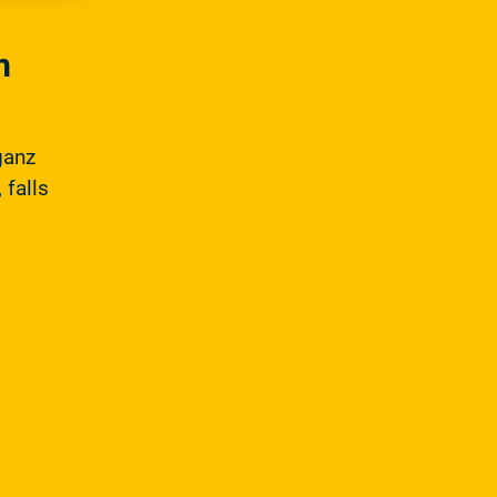
m
ganz
 falls