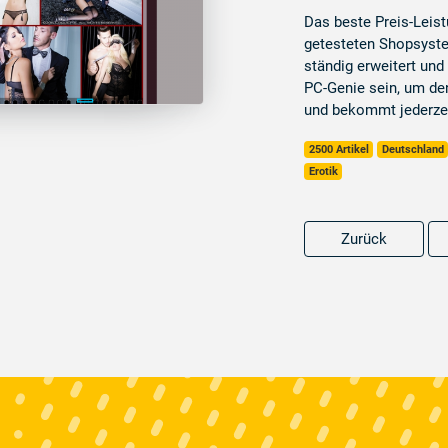
Das beste Preis-Leist
getesteten Shopsyste
ständig erweitert un
PC-Genie sein, um de
und bekommt jederzei
2500 Artikel
Deutschland
Erotik
Zurück