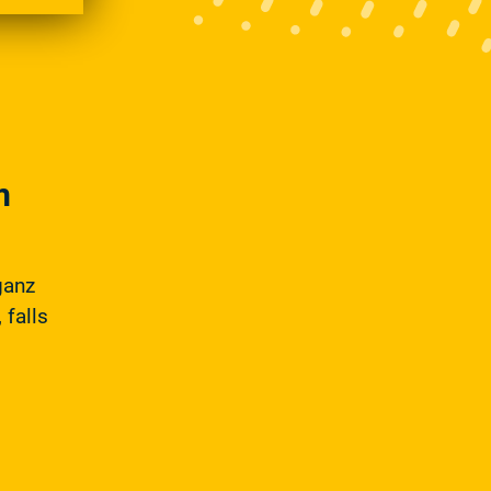
m
ganz
 falls