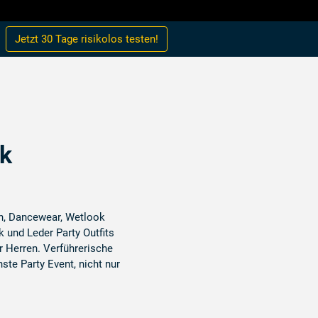
Jetzt 30 Tage
risikolos
testen!
k
n, Dancewear, Wetlook
k und Leder Party Outfits
r Herren. Verführerische
te Party Event, nicht nur