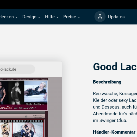
decken
Design
Hilfe
Preise
Updates
Good Lac
d-lack.de
Beschreibung
Reizwäsche, Korsage
Kleider oder sexy Lac
und Dessous, auch fü
Abendmode für's nächs
im Swinger Club.
Händler-Kommentar