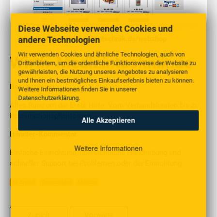
Diese Webseite verwendet Cookies und
andere Technologien
http://www.wirth-medizintechnik.de/webshop
Wir verwenden Cookies und ähnliche Technologien, auch von
Wirth-Medizintechnik.de
Drittanbietern, um die ordentliche Funktionsweise der Website zu
gewährleisten, die Nutzung unseres Angebotes zu analysieren
und Ihnen ein bestmögliches Einkaufserlebnis bieten zu können.
Beschreibung
Weitere Informationen finden Sie in unserer
Datenschutzerklärung
.
Alles Rund um die Erste Hilfe. Vom Verbandskasten bis zu
Reanimationsphantomen
Alle Akzeptieren
Händler-Kommentar
Weitere Informationen
Einfache Einrichtung, übersichtliche Handhabung und
schneller Support bei Problemen oder der Einrichtung.
50 Artikel
Deutschland
Medizin
Zurück
Vorwärts