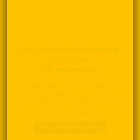
Die perfekte Onlineshop-
Plattform
für deine Idee
Wir machen es dir maximal einfach: Erstelle
noch heute ganz unkompliziert deinen ersten
Testshop. Wir sind für dich da, falls du Fragen
hast oder Hilfe benötigst.
Jetzt 30 Tage risikolos testen!