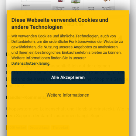
Diese Webseite verwendet Cookies und
https://boomers-haustierwelt24.de
andere Technologien
Boomers Haustierwelt 24
Wir verwenden Cookies und ähnliche Technologien, auch von
Drittanbietern, um die ordentliche Funktionsweise der Website zu
gewährleisten, die Nutzung unseres Angebotes zu analysieren
und Ihnen ein bestmögliches Einkaufserlebnis bieten zu können.
Beschreibung
Weitere Informationen finden Sie in unserer
Datenschutzerklärung
.
Unser Shop verkauft ausschließlich auf der eigenen
Plattform, Tierbedarf wie z.b.Futter,Betten,Spielzeug für den
Alle Akzeptieren
Hund und die Katze und vieles mehr.Kleiner Shop mit Service
und Herz.
Weitere Informationen
Händler-Kommentar
Shopsystem wo Leidenschaft und Herzblut drinsteckt. Wie in
dem Support der damit zusammen hängt. Super.
1000 Artikel
Deutschland
Tierbedarf