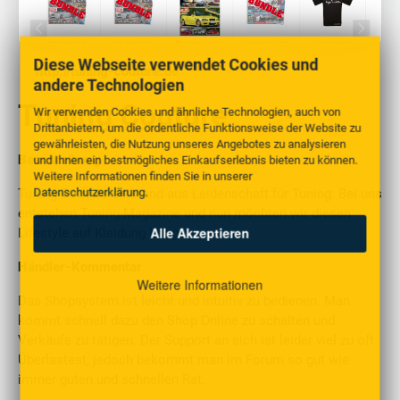
Diese Webseite verwendet Cookies und
http://tuning-couture.de
andere Technologien
Tuning Couture
Wir verwenden Cookies und ähnliche Technologien, auch von
Drittanbietern, um die ordentliche Funktionsweise der Website zu
gewährleisten, die Nutzung unseres Angebotes zu analysieren
Beschreibung
und Ihnen ein bestmögliches Einkaufserlebnis bieten zu können.
Weitere Informationen finden Sie in unserer
Datenschutzerklärung
.
Tuning-Couture entstand aus Leidenschaft für Tuning. Bei uns
entstehen Tuning-Magazine und nun möchten wir diesen
Alle Akzeptieren
Lifestyle auf Kleidung bringen.
Händler-Kommentar
Weitere Informationen
Das Shopsystem ist leicht und intuitiv zu bedienen. Man
kommt schnell dazu den Shop Online zu schalten und
Verkäufe zu tätigen. Der Support an sich ist leider viel zu oft
Überlastest, jedoch bekommt man im Forum so gut wie
immer guten und schnellen Rat.