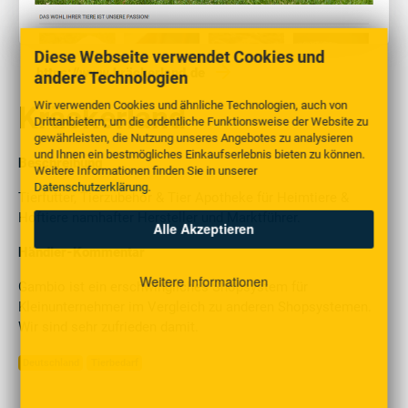
Diese Webseite verwendet Cookies und
https://www.kräckerland.de
andere Technologien
Wir verwenden Cookies und ähnliche Technologien, auch von
Kräckerland
Drittanbietern, um die ordentliche Funktionsweise der Website zu
gewährleisten, die Nutzung unseres Angebotes zu analysieren
und Ihnen ein bestmögliches Einkaufserlebnis bieten zu können.
Beschreibung
Weitere Informationen finden Sie in unserer
Datenschutzerklärung
.
Tierfutter, Tierzubehör & Tier Apotheke für Heimtiere &
Hoftiere namhafter Hersteller und Marktführer.
Alle Akzeptieren
Händler-Kommentar
Weitere Informationen
Gambio ist ein erschwingliches Shopsystem für
Kleinunternehmer im Vergleich zu anderen Shopsystemen.
Wir sind sehr zufrieden damit.
Deutschland
Tierbedarf