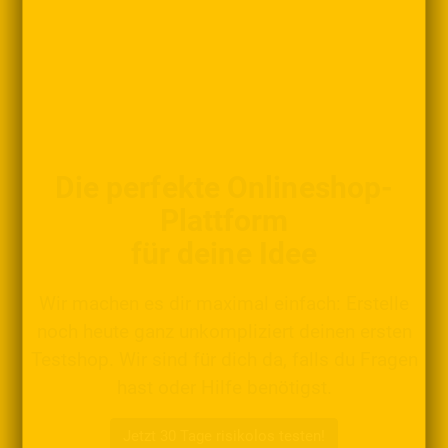
Die perfekte Onlineshop-
Plattform
für deine Idee
Wir machen es dir maximal einfach: Erstelle
noch heute ganz unkompliziert deinen ersten
Testshop. Wir sind für dich da, falls du Fragen
hast oder Hilfe benötigst.
Jetzt 30 Tage risikolos testen!