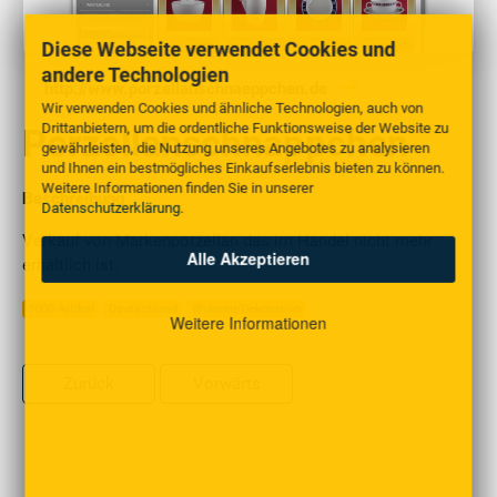
Diese Webseite verwendet Cookies und
andere Technologien
http://www.porzellanschnaeppchen.de
Wir verwenden Cookies und ähnliche Technologien, auch von
Drittanbietern, um die ordentliche Funktionsweise der Website zu
Porzellanschnäppchen
gewährleisten, die Nutzung unseres Angebotes zu analysieren
und Ihnen ein bestmögliches Einkaufserlebnis bieten zu können.
Weitere Informationen finden Sie in unserer
Beschreibung
Datenschutzerklärung
.
Verkauf von Markenporzellan das im Handel nicht mehr
Alle Akzeptieren
erhältlich ist.
1000 Artikel
Deutschland
Wohnen/Dekoration
Weitere Informationen
Zurück
Vorwärts