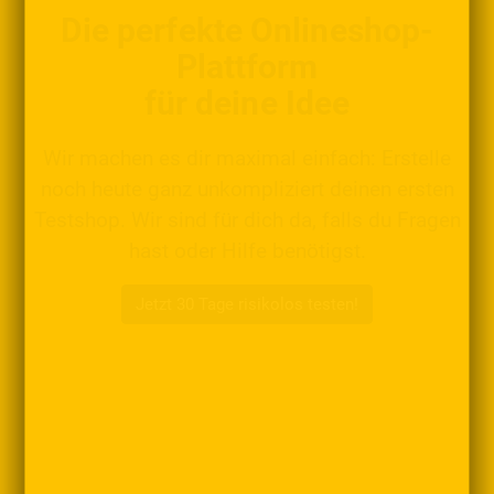
Die perfekte Onlineshop-
Plattform
für deine Idee
Wir machen es dir maximal einfach: Erstelle
noch heute ganz unkompliziert deinen ersten
Testshop. Wir sind für dich da, falls du Fragen
hast oder Hilfe benötigst.
Jetzt 30 Tage risikolos testen!