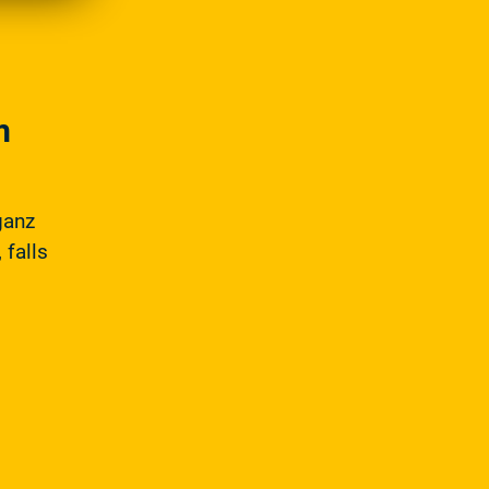
m
ganz
 falls