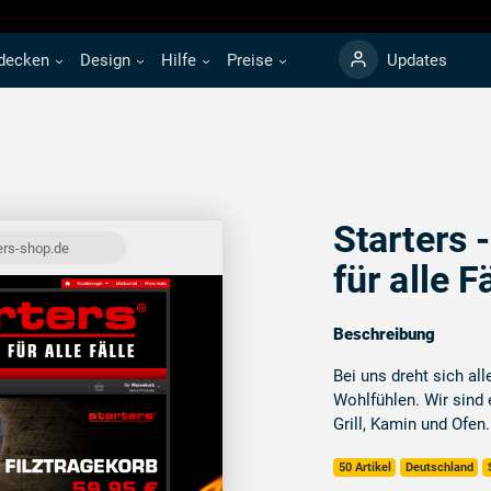
decken
Design
Hilfe
Preise
Updates
Starters 
ers-shop.de
für alle F
Beschreibung
Bei uns dreht sich a
Wohlfühlen. Wir sind 
Grill, Kamin und Ofen.
50 Artikel
Deutschland