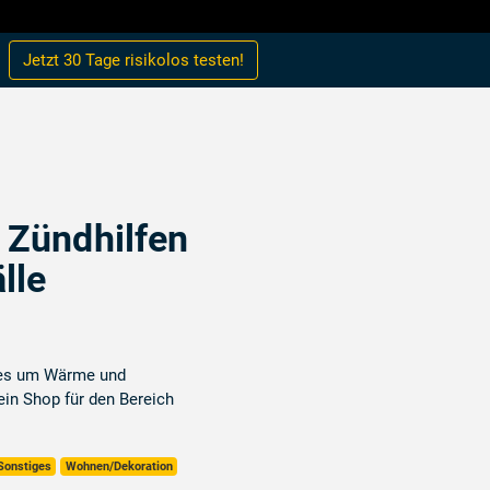
Jetzt 30 Tage
risikolos
testen!
- Zündhilfen
älle
lles um Wärme und
ein Shop für den Bereich
Sonstiges
Wohnen/Dekoration