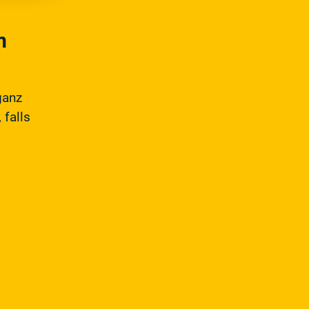
m
ganz
 falls