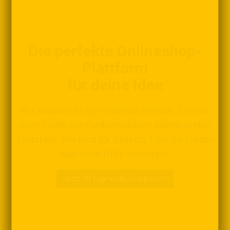
Die perfekte Onlineshop-
Plattform
für deine Idee
Wir machen es dir maximal einfach: Erstelle
noch heute ganz unkompliziert deinen ersten
Testshop. Wir sind für dich da, falls du Fragen
hast oder Hilfe benötigst.
Jetzt 30 Tage risikolos testen!