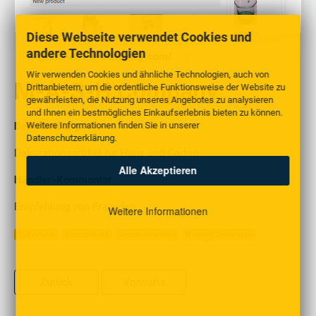
Diese Webseite verwendet Cookies und
andere Technologien
http://m-a-s-h-company.com/
Wir verwenden Cookies und ähnliche Technologien, auch von
M-A-S-H Company
Drittanbietern, um die ordentliche Funktionsweise der Website zu
gewährleisten, die Nutzung unseres Angebotes zu analysieren
und Ihnen ein bestmögliches Einkaufserlebnis bieten zu können.
Weitere Informationen finden Sie in unserer
Beschreibung
Datenschutzerklärung
.
Dekorationsartikel für Haus und Garten
Alle Akzeptieren
Händler-Kommentar
Empfehlung von Fraunden
Weitere Informationen
250 Artikel
Deutschland
Geschenkartikel
Wohnen/Dekoration
Zurück
Vorwärts