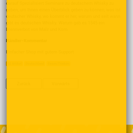
darauf Spezialisiert Seminare zu deutschem Whisky zu
geben, um Ihnen einen Überblick geben zu können, was ist
deutscher Whisky, wo kommt er her, warum und seit wann
gibt es deutschen Whisky. Warum gab es 1545 ein
Brennverbot von Malz und Korn.
Händler-Kommentar
Einfacher Shop mit gutem Support
50 Artikel
Deutschland
Essen/Trinken
Zurück
Vorwärts