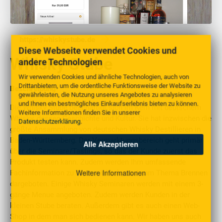
https://whiskystube.de
Diese Webseite verwendet Cookies und
Whisky Stube
andere Technologien
Wir verwenden Cookies und ähnliche Technologien, auch von
Drittanbietern, um die ordentliche Funktionsweise der Website zu
Beschreibung
gewährleisten, die Nutzung unseres Angebotes zu analysieren
und Ihnen ein bestmögliches Einkaufserlebnis bieten zu können.
Die Whisky Stube beschäftigt sich im Kern mit deutschem
Weitere Informationen finden Sie in unserer
Whisky, dessen Geschichte und Kultur. Sie hat inzwischen die
Datenschutzerklärung
.
größte Ansammlung von deutschen Whisky Destillieren in
Baden-Württemberg. Der Vermarktungsbereich geht primär
Alle Akzeptieren
über die Seminare/Tastings, so das der Kunde zuerst das
Produkt testen kann. Zudem werden Ihm umfassende
Weitere Informationen
Fachinformation zu Thema Whisky und zum Thema Brennen
dargeboten. Einige Whisky Seminaren werden mit einem 3-
gänge Menue angeboten. Zudem werden Kunden in der
kleinen Stube beraten. Außerdem gibt es auch einen Web-
Shop in dem man sich bedienen kann. Wir haben uns auch