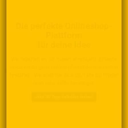
Die perfekte Onlineshop-
Plattform
für deine Idee
Wir machen es dir maximal einfach: Erstelle
noch heute ganz unkompliziert deinen ersten
Testshop. Wir sind für dich da, falls du Fragen
hast oder Hilfe benötigst.
Jetzt 30 Tage risikolos testen!