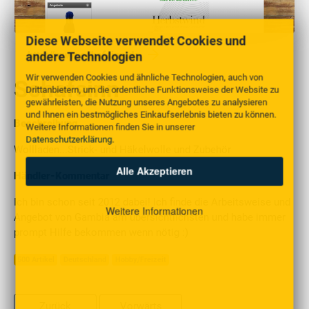
Diese Webseite verwendet Cookies und
andere Technologien
http://www.schafsinn.de
Wir verwenden Cookies und ähnliche Technologien, auch von
Schafsinn
Drittanbietern, um die ordentliche Funktionsweise der Website zu
gewährleisten, die Nutzung unseres Angebotes zu analysieren
und Ihnen ein bestmögliches Einkaufserlebnis bieten zu können.
Beschreibung
Weitere Informationen finden Sie in unserer
Datenschutzerklärung
.
Wollladen...Strick- und Häkelwolle und Zubehör
Alle Akzeptieren
Händler-Kommentar
Ich bin schon seit 2012 dabei! Ich finde die Arbeitsweise und
Weitere Informationen
Angebot von Gambia am übersichtlichsten und habe immer
prompt Hilfe bekommen wenn nötig :)
500 Artikel
Deutschland
Hobby/Freizeit
Zurück
Vorwärts