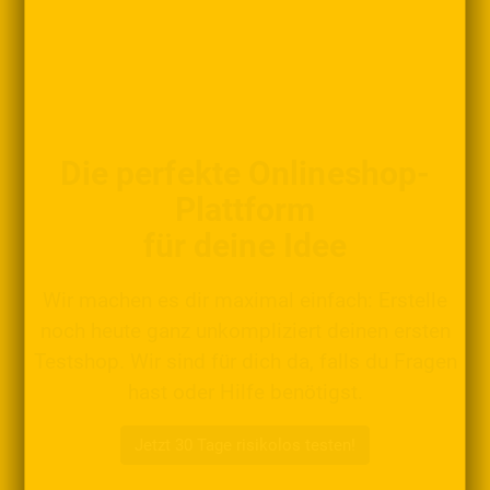
Die perfekte Onlineshop-
Plattform
für deine Idee
Wir machen es dir maximal einfach: Erstelle
noch heute ganz unkompliziert deinen ersten
Testshop. Wir sind für dich da, falls du Fragen
hast oder Hilfe benötigst.
Jetzt 30 Tage risikolos testen!