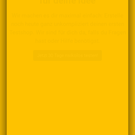
für deine Idee
Wir machen es dir maximal einfach: Erstelle
noch heute ganz unkompliziert deinen ersten
Testshop. Wir sind für dich da, falls du Fragen
hast oder Hilfe benötigst.
Jetzt 30 Tage risikolos testen!