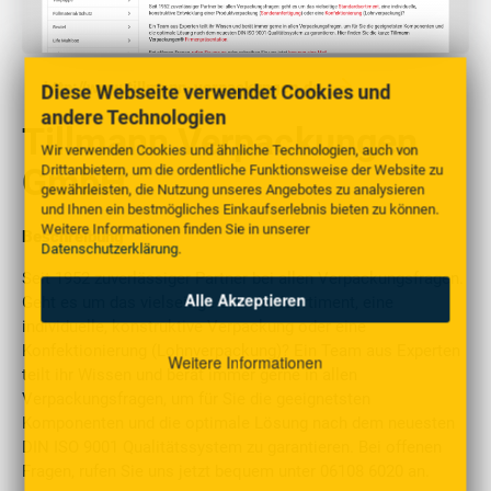
http://www.tillmann-verpackungen.de
Diese Webseite verwendet Cookies und
andere Technologien
Tillmann Verpackungen
Wir verwenden Cookies und ähnliche Technologien, auch von
GmbH
Drittanbietern, um die ordentliche Funktionsweise der Website zu
gewährleisten, die Nutzung unseres Angebotes zu analysieren
und Ihnen ein bestmögliches Einkaufserlebnis bieten zu können.
Weitere Informationen finden Sie in unserer
Beschreibung
Datenschutzerklärung
.
Seit 1952 zuverlässiger Partner bei allen Verpackungsfragen.
Alle Akzeptieren
Geht es um das vielseitige Standardsortiment, eine
individuelle, konstruktive Verpackung oder eine
Konfektionierung (Lohnverpackung)? Ein Team aus Experten
Weitere Informationen
teilt ihr Wissen und berät immer gerne in allen
Verpackungsfragen, um für Sie die geeignetsten
Komponenten und die optimale Lösung nach dem neuesten
DIN ISO 9001 Qualitätssystem zu garantieren. Bei offenen
Fragen, rufen Sie uns jetzt bequem unter 06108 6020 an.