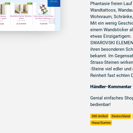
Phantasie freien Lauf
Wandtattoos, Wandauf
Wohnraum, Schränke, 
Mit ein wenig Geschi
einem Wandsticker a
etwas Einzigartigem.
SWAROVSKI ELEMENTS 
ihren besonderen Schli
bekannt. Im Gegensa
Strass-Steinen wir
-Steine viel edler und
Reinheit fast echten
Händler-Kommentar
Genial einfaches Sho
bedienbar!
500 Artikel
Deutschland
Haus/Garten