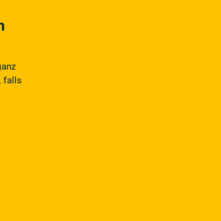
m
ganz
 falls