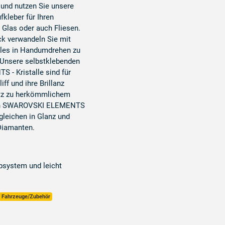
 und nutzen Sie unsere
kleber für Ihren
Glas oder auch Fliesen.
ck verwandeln Sie mit
lles in Handumdrehen zu
 Unsere selbstklebenden
- Kristalle sind für
ff und ihre Brillanz
tz zu herkömmlichem
ken SWAROVSKI ELEMENTS
 gleichen in Glanz und
 Diamanten.
psystem und leicht
Fahrzeuge/Zubehör