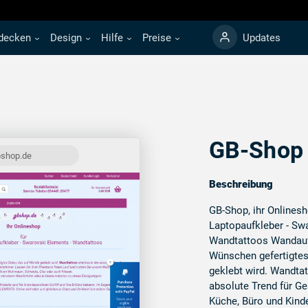
decken
Design
Hilfe
Preise
Updates
GB-Shop
bshop.de
Beschreibung
GB-Shop, ihr Onlinesh
Laptopaufkleber - Sw
Wandtattoos Wandaufk
Wünschen gefertigtes
geklebt wird. Wandtat
absolute Trend für G
Küche, Büro und Kind