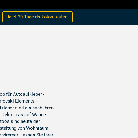
Jetzt 30 Tage
risikolos
testen!
op für Autoaufkleber -
arovski Elements -
leber sind ein nach Ihren
 Dekor, das auf Wände
toos sind heute der
estaltung von Wohnraum,
erzimmer. Lassen Sie ihrer