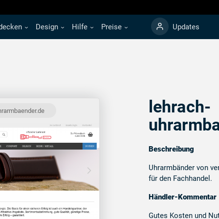
decken
Design
Hilfe
Preise
Updates
lehrach-
hrarmbaender.de
uhrarmba
Beschreibung
Uhrarmbänder von ver
für den Fachhandel.
Händler-Kommentar
Gutes Kosten und Nut