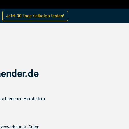
Jetzt 30 Tage
risikolos
testen!
ender.de
schiedenen Herstellern
zenverhältnis. Guter