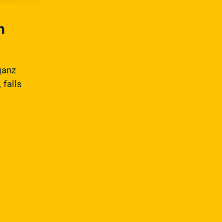
m
ganz
 falls