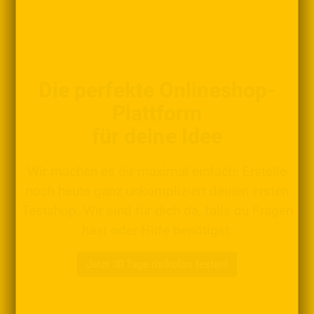
Die perfekte Onlineshop-
Plattform
für deine Idee
Wir machen es dir maximal einfach: Erstelle
noch heute ganz unkompliziert deinen ersten
Testshop. Wir sind für dich da, falls du Fragen
hast oder Hilfe benötigst.
Jetzt 30 Tage risikolos testen!