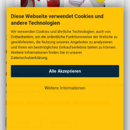
Diese Webseite verwendet Cookies und
andere Technologien
http://www.siebdruckladen.de
Wir verwenden Cookies und ähnliche Technologien, auch von
Siebdruckladen
Drittanbietern, um die ordentliche Funktionsweise der Website zu
gewährleisten, die Nutzung unseres Angebotes zu analysieren
und Ihnen ein bestmögliches Einkaufserlebnis bieten zu können.
Beschreibung
Weitere Informationen finden Sie in unserer
Datenschutzerklärung
.
Online Fachgeschäft für Siebdruckzubehör
Alle Akzeptieren
Händler-Kommentar
Mehrere System ausprobiert. Die beste Umsetzung für meine
Weitere Informationen
Ansprüche gab es bei Gambio
250 Artikel
Deutschland
Hobby/Freizeit
Industrie/Bauen/Chemie
Zurück
Vorwärts