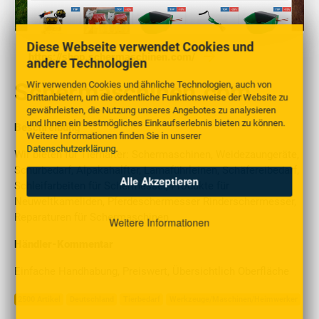
Diese Webseite verwendet Cookies und
https://shop.schermaschinen.com/
andere Technologien
Schermaschinen.com
Wir verwenden Cookies und ähnliche Technologien, auch von
Drittanbietern, um die ordentliche Funktionsweise der Website zu
gewährleisten, die Nutzung unseres Angebotes zu analysieren
und Ihnen ein bestmögliches Einkaufserlebnis bieten zu können.
Beschreibung
Weitere Informationen finden Sie in unserer
Datenschutzerklärung
.
Wir bieten für Tierhalter: Schermaschinen, Weidezaungeräte,
Schurbedarf, Alpakahalfter, Lamaführleinen, Schäfereibedarf,
Alle Akzeptieren
Schleifarbeiten für Schermesser, Produkte für
Neuweltkameliden, Pferdeschermesser Rinderschermesser,
Reparaturen für Schermaschinen
Weitere Informationen
Händler-Kommentar
Einfache Handhabung, Preiswert, Übersichtlich Oberfläche
2500 Artikel
Deutschland
Tierbedarf
Werkzeuge/Maschinen/Heimwerker