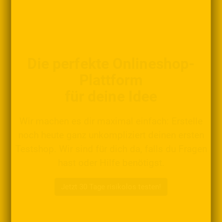
Die perfekte Onlineshop-
Plattform
für deine Idee
Wir machen es dir maximal einfach: Erstelle
noch heute ganz unkompliziert deinen ersten
Testshop. Wir sind für dich da, falls du Fragen
hast oder Hilfe benötigst.
Jetzt 30 Tage risikolos testen!