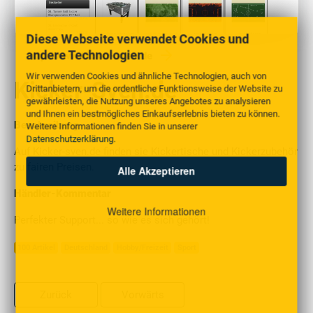
Diese Webseite verwendet Cookies und
andere Technologien
http://www.kicker-sven.de
Wir verwenden Cookies und ähnliche Technologien, auch von
Kicker-Sven.de
Drittanbietern, um die ordentliche Funktionsweise der Website zu
gewährleisten, die Nutzung unseres Angebotes zu analysieren
und Ihnen ein bestmögliches Einkaufserlebnis bieten zu können.
Beschreibung
Weitere Informationen finden Sie in unserer
Datenschutzerklärung
.
Auf Kicker-sven.de finden sie Kickertische und Kickerzubehör
zu fairen Preisen.
Alle Akzeptieren
Händler-Kommentar
Weitere Informationen
Perfekter Support... so wie es sich gehört!
100 Artikel
Deutschland
Hobby/Freizeit
Sport
Zurück
Vorwärts