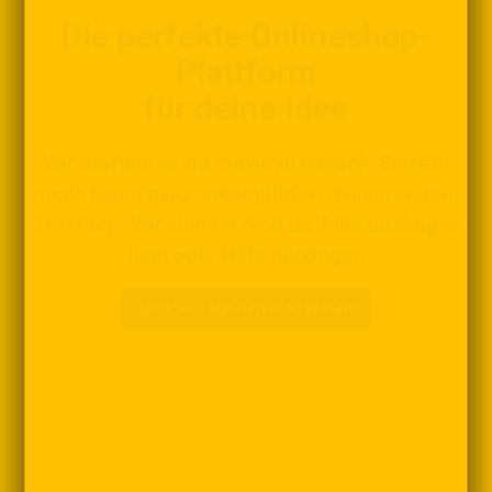
Die perfekte Onlineshop-
Plattform
für deine Idee
Wir machen es dir maximal einfach: Erstelle
noch heute ganz unkompliziert deinen ersten
Testshop. Wir sind für dich da, falls du Fragen
hast oder Hilfe benötigst.
Jetzt 30 Tage risikolos testen!