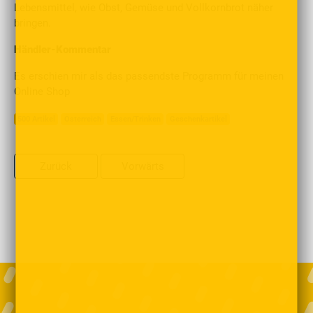
Lebensmittel, wie Obst, Gemüse und Vollkornbrot näher
bringen.
Händler-Kommentar
Es erschien mir als das passendste Programm für meinen
Online Shop
500 Artikel
Österreich
Essen/Trinken
Geschenkartikel
Zurück
Vorwärts