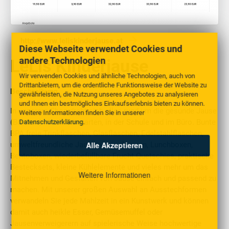
http://www.leliskinderjause.at
Diese Webseite verwendet Cookies und
andere Technologien
LeLis Kinderjause
Wir verwenden Cookies und ähnliche Technologien, auch von
Drittanbietern, um die ordentliche Funktionsweise der Website zu
Beschreibung
gewährleisten, die Nutzung unseres Angebotes zu analysieren
und Ihnen ein bestmögliches Einkaufserlebnis bieten zu können.
In unserem Shop dreht sich alles rund um die gesunde Jause
Weitere Informationen finden Sie in unserer
(Brotzeit) - im Kindergarten, in der Schule und im Büro. Bunte
Datenschutzerklärung
.
BPA freie Trinkflaschen, Glasflaschen, Edelstahlflaschen,
Alle Akzeptieren
umweltfreundliche Jausenverpackungen, Lunchboxen,
Bentoboxen, wiederbefüllbare Frucht Quetschies, praktische
Bestecksets, kleine Kühlelemente und vieles mehr um das
Weitere Informationen
Mitnehmen und Gestalten von Jause einfach und passend zu
machen. Mit unserer großen Auswahl an Ausstechformen
verwandeln Sie jede Mahlzeit in ein Kunstwerk und können
damit auch heikle Esser, Gemüsemuffel oder
Jausenverweigerern auf spielerische Weise hochwertige