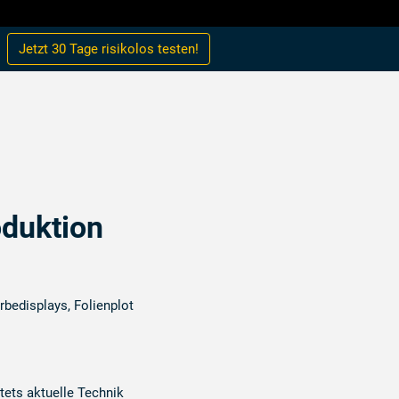
Jetzt 30 Tage
risikolos
testen!
duktion
bedisplays, Folienplot
tets aktuelle Technik