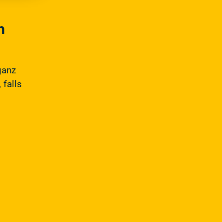
m
ganz
 falls