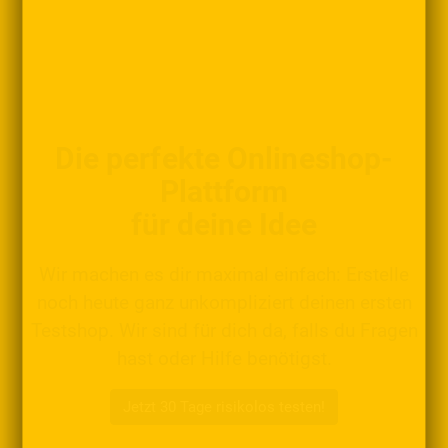
Die perfekte Onlineshop-
Plattform
für deine Idee
Wir machen es dir maximal einfach: Erstelle
noch heute ganz unkompliziert deinen ersten
Testshop. Wir sind für dich da, falls du Fragen
hast oder Hilfe benötigst.
Jetzt 30 Tage risikolos testen!