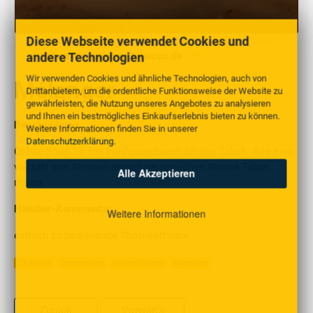
Diese Webseite verwendet Cookies und
andere Technologien
http://www.melanger-tobacco.de
Wir verwenden Cookies und ähnliche Technologien, auch von
Mélanger
Drittanbietern, um die ordentliche Funktionsweise der Website zu
gewährleisten, die Nutzung unseres Angebotes zu analysieren
und Ihnen ein bestmögliches Einkaufserlebnis bieten zu können.
Beschreibung
Weitere Informationen finden Sie in unserer
Datenschutzerklärung
.
Online-Shop für frei konfigurierbaren Shisha Tabak. Aus eine
vielzahl von Aromen deinen persönlichen Shisha Tabak
Alle Akzeptieren
mixen.
Händler-Kommentar
Weitere Informationen
einfach zu bedienende Shop-Software
10 Artikel
Deutschland
Hobby/Freizeit
Sonstiges
Zurück
Vorwärts