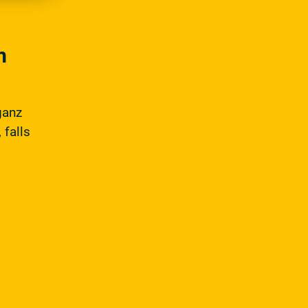
m
ganz
 falls