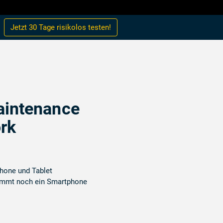
Jetzt 30 Tage
risikolos
testen!
intenance
rk
hone und Tablet
ommt noch ein Smartphone