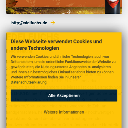
http://edelfuchs.de
EDELFUCHS
Diese Webseite verwendet Cookies und
andere Technologien
Beschreibung
Wir verwenden Cookies und ähnliche Technologien, auch von
Drittanbietern, um die ordentliche Funktionsweise der Website zu
Nicht einfach nur irgendein Onlineshop mit beliebigem
gewährleisten, die Nutzung unseres Angebotes zu analysieren
Sortiment, sondern exklusiv DER Onlineshop für die
und Ihnen ein bestmögliches Einkaufserlebnis bieten zu können.
interessantesten Hersteller und Manufakturen des
Weitere Informationen finden Sie in unserer
Schwarzwaldes – das ist EDELFUCHS. Individuell,
Datenschutzerklärung
.
hochwertig und alles andere als Masse ist das Leitmotiv von
EDELFUCHS, hier finden sich von hochwertigen Schreibwaren
Alle Akzeptieren
über Designer-Gewürzmühlen bis hin zu Schmuck und
Getränken/Spirituosen eine stets wachsende Zahl an
Weitere Informationen
handgemachten, heimischen und qualitativ hochwertigen
Produkten. So sind die überall verstreut agierenden
Handwerkskünstler an einem Ort zu finden und die Hersteller