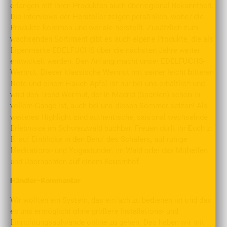
erlangen mit ihren Produkten auch überregional Bekanntheit.
Die Interviews der Hersteller zeigen persönlich, woher die
Produkte kommen und wer sie herstellt. Zusätzlich zum
wachsenden Sortiment gibt es auch eigene Produkte, die als
Eigenmarke EDELFUCHS über die nächsten Jahre weiter
entwickelt werden. Den Anfang macht unser EDELFUCHS-
Wermut. Dieser klassische Wermut mit seiner leicht bitteren
Note und einem Hauch Apfel ist nur bei uns erhältlich und
wird den Trend Wermut, der in Madrid (Spanien) schon in
vollem Gange ist, auch bei uns diesen Sommer setzen! Als
weiteres Highlight sind authentische, saisonal wechselnde
Erlebnisse im Schwarzwald buchbar. Freuen dürft ihr Euch z.
B. auf Einblicke in den Beruf des Schäfers, auf ruhige
Meditations- und Yogastunden im Wald oder das Mithelfen
und Übernachten auf einem Bauernhof.
Händler-Kommentar
Wir wollten ein System, das einfach zu bedienen ist und das
es uns ermöglicht ohne größere Installations- und
Einrichtungsaufwände online zu gehen. Das haben wir mit