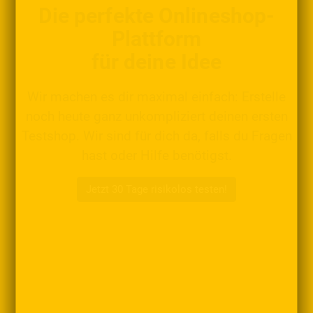
Die perfekte Onlineshop-
Plattform
für deine Idee
Wir machen es dir maximal einfach: Erstelle
noch heute ganz unkompliziert deinen ersten
Testshop. Wir sind für dich da, falls du Fragen
hast oder Hilfe benötigst.
Jetzt 30 Tage risikolos testen!