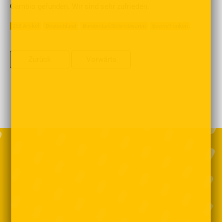
Gambio gefunden. Wir sind sehr zufrieden.
250 Artikel
Deutschland
Bürobedarf/Schreibwaren
Essen/Trinken
Zurück
Vorwärts