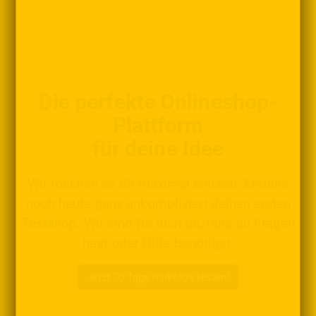
Die perfekte Onlineshop-
Plattform
für deine Idee
Wir machen es dir maximal einfach: Erstelle
noch heute ganz unkompliziert deinen ersten
Testshop. Wir sind für dich da, falls du Fragen
hast oder Hilfe benötigst.
Jetzt 30 Tage risikolos testen!