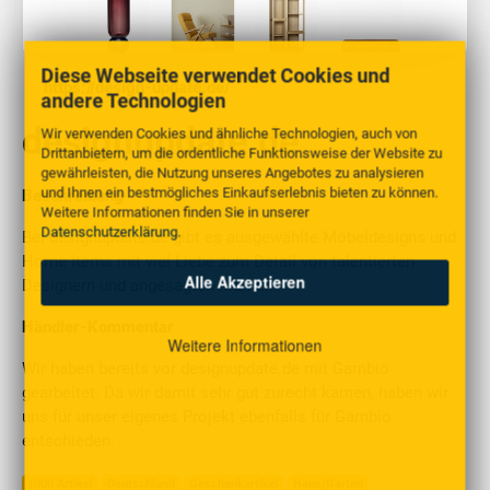
Diese Webseite verwendet Cookies und
https://design-update.de/
andere Technologien
designupdate.de
Wir verwenden Cookies und ähnliche Technologien, auch von
Drittanbietern, um die ordentliche Funktionsweise der Website zu
gewährleisten, die Nutzung unseres Angebotes zu analysieren
und Ihnen ein bestmögliches Einkaufserlebnis bieten zu können.
Beschreibung
Weitere Informationen finden Sie in unserer
Datenschutzerklärung
.
Bei designupdate.de gibt es ausgewählte Möbeldesigns und
Home Items mit viel Liebe zum Detail von talentierten
Alle Akzeptieren
Designern und angesagten Marken.
Händler-Kommentar
Weitere Informationen
Wir haben bereits vor designupdate.de mit Gambio
gearbeitet. Da wir damit sehr gut zurecht kamen, haben wir
uns für unser eigenes Projekt ebenfalls für Gambio
entschieden.
1000 Artikel
Deutschland
Geschenkartikel
Haus/Garten