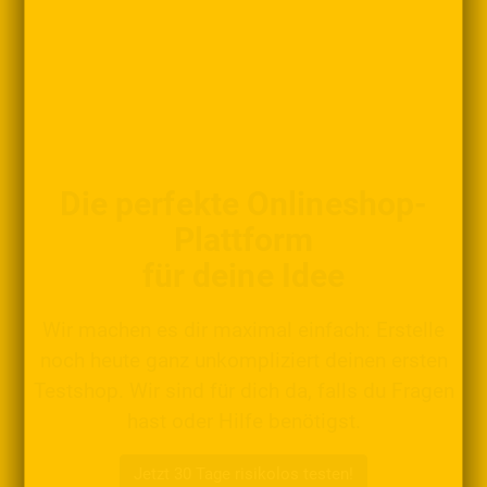
Die perfekte Onlineshop-
Plattform
für deine Idee
Wir machen es dir maximal einfach: Erstelle
noch heute ganz unkompliziert deinen ersten
Testshop. Wir sind für dich da, falls du Fragen
hast oder Hilfe benötigst.
Jetzt 30 Tage risikolos testen!