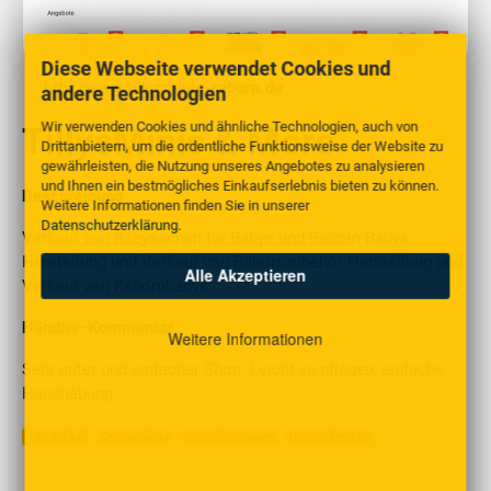
Diese Webseite verwendet Cookies und
http://www.tillysminis-reborn.de
andere Technologien
Wir verwenden Cookies und ähnliche Technologien, auch von
TillysMinis & More
Drittanbietern, um die ordentliche Funktionsweise der Website zu
gewährleisten, die Nutzung unseres Angebotes zu analysieren
und Ihnen ein bestmögliches Einkaufserlebnis bieten zu können.
Beschreibung
Weitere Informationen finden Sie in unserer
Datenschutzerklärung
.
Verkauf von Babysachen für Babys und Reborn Babys
Herstellung und Verkauf von Rebornzubehör Herstellung und
Alle Akzeptieren
Verkauf von Rebornbabys
Händler-Kommentar
Weitere Informationen
Sehr guter und einfacher Shop. Leicht zu pflegen, einfache
Handhabung
100 Artikel
Deutschland
Dienstleistungen
Hobby/Freizeit