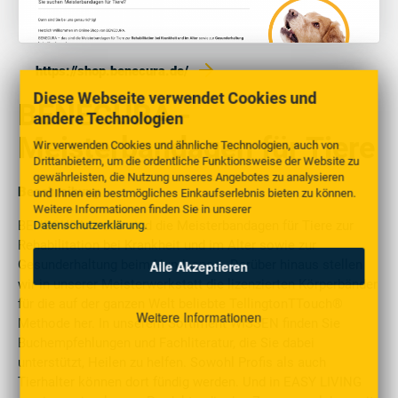
https://shop.benecura.de/
Diese Webseite verwendet Cookies und
BENECURA -
andere Technologien
Meisterbandagen für Tiere
Wir verwenden Cookies und ähnliche Technologien, auch von
Drittanbietern, um die ordentliche Funktionsweise der Website zu
gewährleisten, die Nutzung unseres Angebotes zu analysieren
Beschreibung
und Ihnen ein bestmögliches Einkaufserlebnis bieten zu können.
Weitere Informationen finden Sie in unserer
BENECURA – das sind die Meisterbandagen für Tiere zur
Datenschutzerklärung
.
Rehabilitation bei Krankheit und im Alter sowie zur
Gesunderhaltung beim Hundesport. Darüber hinaus stellen
Alle Akzeptieren
wir in unserer Meisterwerkstatt die lizenzierten Körperbänder
für die auf der ganzen Welt beliebte TellingtonTTouch®
Weitere Informationen
Methode her. In unserem Sortiment WISSEN finden Sie
Buchempfehlungen und Fachliteratur, die Sie dabei
unterstützt, Heilen zu helfen. Sowohl Profis als auch
Tierhalter können dort fündig werden. Und in EASY LIVING