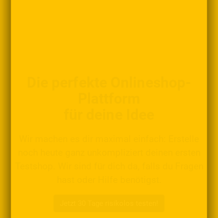
Die perfekte Onlineshop-
Plattform
für deine Idee
Wir machen es dir maximal einfach: Erstelle
noch heute ganz unkompliziert deinen ersten
Testshop. Wir sind für dich da, falls du Fragen
hast oder Hilfe benötigst.
Jetzt 30 Tage risikolos testen!