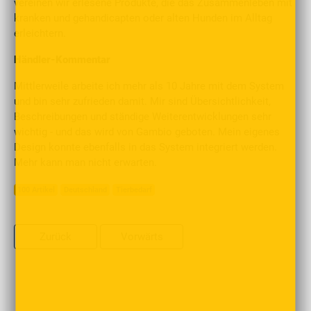
vereinen wir erlesene Produkte, die das Zusammenleben mit
kranken und gehandicapten oder alten Hunden im Alltag
erleichtern.
Händler-Kommentar
Mittlerweile arbeite ich mehr als 10 Jahre mit dem System
und bin sehr zufrieden damit. Mir sind Übersichtlichkeit,
Beschreibungen und ständige Weiterentwicklungen sehr
wichtig - und das wird von Gambio geboten. Mein eigenes
Design konnte ebenfalls in das System integriert werden.
Mehr kann man nicht erwarten.
100 Artikel
Deutschland
Tierbedarf
Zurück
Vorwärts