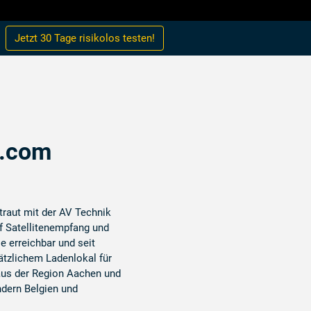
Jetzt 30 Tage
risikolos
testen!
t.com
rtraut mit der AV Technik
uf Satellitenempfang und
ie erreichbar und seit
ätzlichem Ladenlokal für
aus der Region Aachen und
dern Belgien und