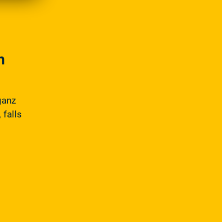
m
ganz
 falls