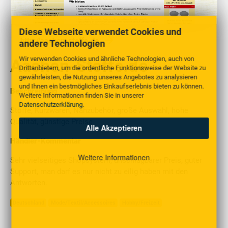
Diese Webseite verwendet Cookies und
http://aachen-stoffe.de
andere Technologien
Wir verwenden Cookies und ähnliche Technologien, auch von
Aachen-Stoffe.de
Drittanbietern, um die ordentliche Funktionsweise der Website zu
gewährleisten, die Nutzung unseres Angebotes zu analysieren
und Ihnen ein bestmögliches Einkaufserlebnis bieten zu können.
Beschreibung
Weitere Informationen finden Sie in unserer
Datenschutzerklärung
.
Stoffe, Kurzwaren, Nähzubehör, große Auswahl, hohe
Qualität, günstige Preise
Alle Akzeptieren
Händler-Kommentar
Weitere Informationen
Sehr vielseitiges Shopsystem, unschlagbarer Preis, guter
Support, man darf es nur nicht zu eilig haben mit den
Antworten.
Deutschland
Mode/Textil/Accessoires
Hobby/Freizeit