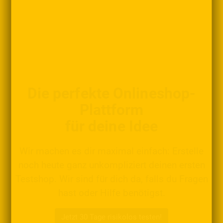
Die perfekte Onlineshop-
Plattform
für deine Idee
Wir machen es dir maximal einfach: Erstelle
noch heute ganz unkompliziert deinen ersten
Testshop. Wir sind für dich da, falls du Fragen
hast oder Hilfe benötigst.
Jetzt 30 Tage risikolos testen!