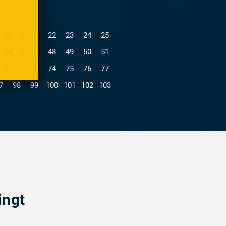
9
20
21
22
23
24
25
5
46
47
48
49
50
51
1
72
73
74
75
76
77
7
98
99
100
101
102
103
ingt