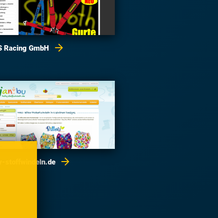
 Racing GmbH
y-stoffwindeln.de