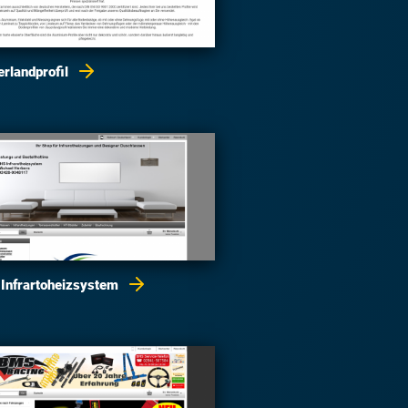
erlandprofil
 Infrartoheizsystem