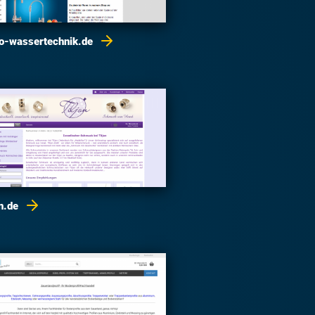
o-wassertechnik.de
on.de