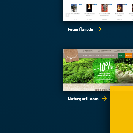
Feuerflair.de
Naturgartl.com