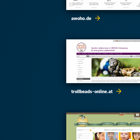
awoho.de
trollbeads-online.at