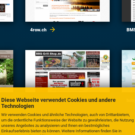
4row.ch
BMS
Diese Webseite verwendet Cookies und andere
bbq-grill-shop.de
bab
Technologien
Wir verwenden Cookies und ähnliche Technologien, auch von Drittanbietern,
um die ordentliche Funktionsweise der Website zu gewährleisten, die Nutzung
unseres Angebotes zu analysieren und Ihnen ein bestmögliches
Einkaufserlebnis bieten zu können. Weitere Informationen finden Sie in