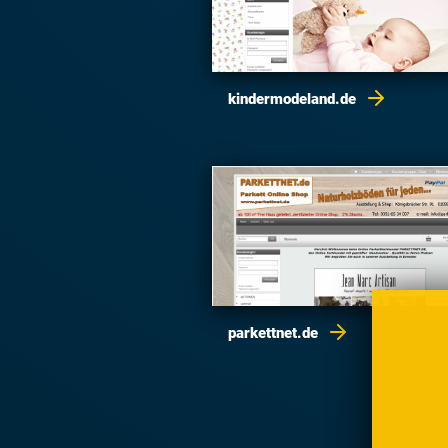
kindermodeland.de
parkettnet.de