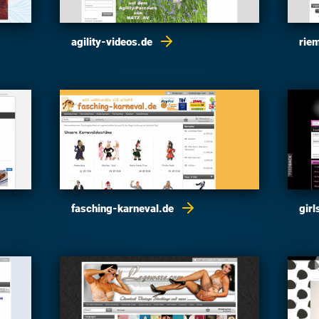
agility-videos.de
rie
fasching-karneval.de
gir