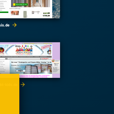
sis.de
akt-kids.de