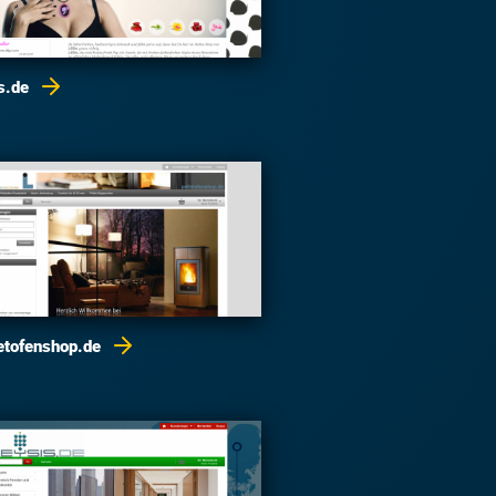
its.de
letofenshop.de