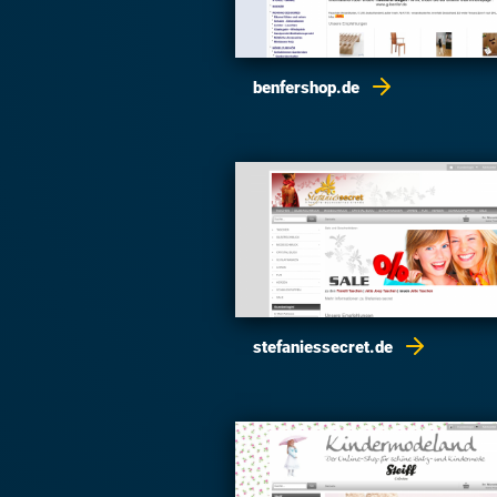
benfershop.de
stefaniessecret.de