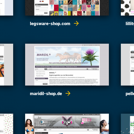
legsware-shop.com
lill
maridil-shop.de
pel