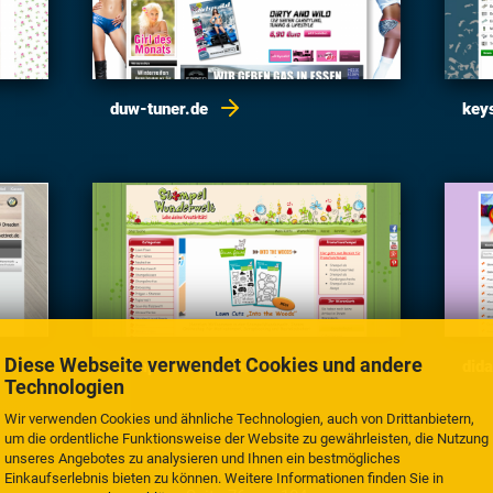
duw-tuner.de
key
Diese Webseite verwendet Cookies und andere
stempelwunderwelt.at
did
Technologien
Wir verwenden Cookies und ähnliche Technologien, auch von Drittanbietern,
um die ordentliche Funktionsweise der Website zu gewährleisten, die Nutzung
unseres Angebotes zu analysieren und Ihnen ein bestmögliches
Einkaufserlebnis bieten zu können. Weitere Informationen finden Sie in