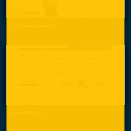
http://www.spystudy.de
fusswelt24.de