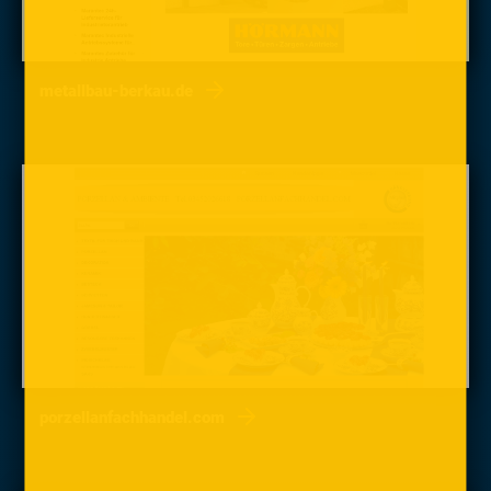
metallbau-berkau.de
porzellanfachhandel.com