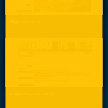
pflegewonne.de
personenleitsysteme.eu