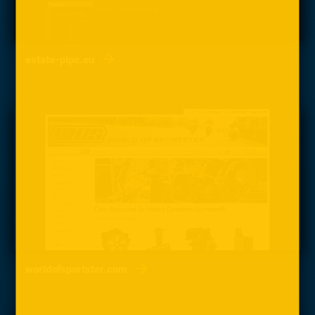
estate-pipe.eu
worldofsportster.com