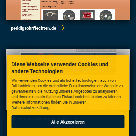
peddigrohrflechten.de
Diese Webseite verwendet Cookies und
andere Technologien
Wir verwenden Cookies und ähnliche Technologien, auch von
Drittanbietern, um die ordentliche Funktionsweise der Website zu
gewährleisten, die Nutzung unseres Angebotes zu analysieren
und Ihnen ein bestmögliches Einkaufserlebnis bieten zu können.
Weitere Informationen finden Sie in unserer
Datenschutzerklärung
.
Günnemann Sicherheitsshop
Alle Akzeptieren