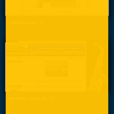
strumpfoase.eu
Musikhaus-Geiger.de