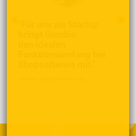
"Für uns als Startup
bringt Gambio
den idealen
Funktionsumfang bei
Shopsoftware mit."
Johannes Sänger | Bavarian Caps